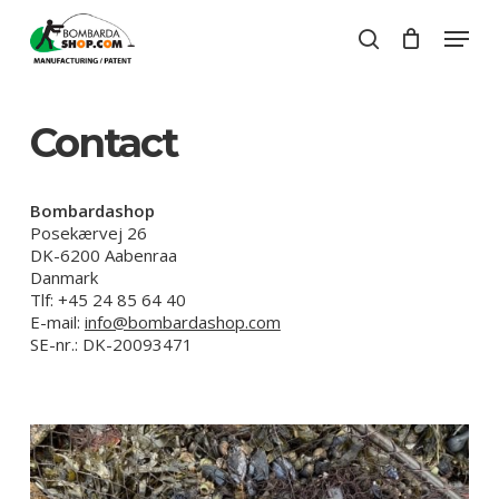
Skip
Menu
to
search
Close
Cart
main
Close
Cart
content
Menu
Contact
Bombardashop
Posekærvej 26
DK-6200 Aabenraa
Danmark
Tlf: +45 24 85 64 40
E-mail:
info@bombardashop.com
SE-nr.: DK-20093471