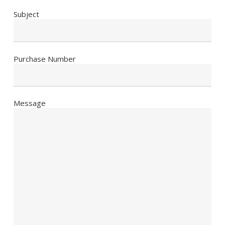
Subject
Purchase Number
Message
Es befinden sich keine Produkte im
Warenkorb.
Go To Shop