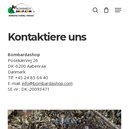
Skip
Menu
to
search
Close
Cart
main
Close
Cart
content
Menu
Kontaktiere uns
Bombardashop
Posekærvej 26
DK-6200 Aabenraa
Danmark
Tlf: +45 24 85 64 40
E-mail:
info@bombardashop.com
SE-nr.: DK-20093471