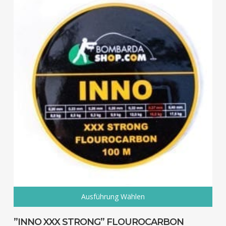
Ausführung Wählen
Dieses
Produkt
”INNO XXX STRONG” FLOUROCARBON