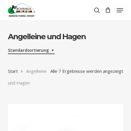
Skip
Menu
to
search
Close
Cart
main
Close
Cart
content
Menu
Angelleine und Hagen
Standardsortierung
Start
Angelleine
Alle 7 Ergebnisse werden angezeigt
und Hagen