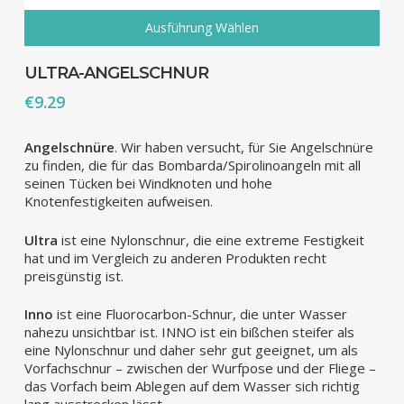
Ausführung Wählen
Dieses
Produkt
ULTRA-ANGELSCHNUR
weist
€
9.29
mehrere
Varianten
auf.
Angelschnüre
. Wir haben versucht, für Sie Angelschnüre
Die
zu finden, die für das Bombarda/Spirolinoangeln mit all
Optionen
seinen Tücken bei Windknoten und hohe
können
Knotenfestigkeiten aufweisen.
auf
der
Ultra
ist eine Nylonschnur, die eine extreme Festigkeit
Produktseite
hat und im Vergleich zu anderen Produkten recht
gewählt
preisgünstig ist.
werden
Inno
ist eine Fluorocarbon-Schnur, die unter Wasser
nahezu unsichtbar ist. INNO ist ein bißchen steifer als
eine Nylonschnur und daher sehr gut geeignet, um als
Vorfachschnur – zwischen der Wurfpose und der Fliege –
das Vorfach beim Ablegen auf dem Wasser sich richtig