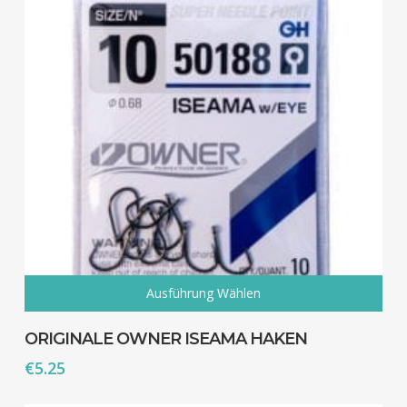
Ausführung Wählen
Dieses
Produkt
ORIGINALE OWNER ISEAMA HAKEN
weist
€
5.25
mehrere
Varianten