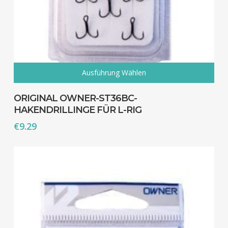
Go To Shop
Ausführung Wählen
Dieses
Produkt
ORIGINAL OWNER-ST36BC-
weist
HAKENDRILLINGE FÜR L-RIG
mehrere
€
9.29
Varianten
auf.
Die
Optionen
können
auf
der
Produktseite
gewählt
werden