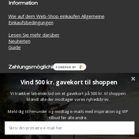
Information
Wie auf dem Web-Shop einkaufen Allgemeine
Einkaufsbedingungen
Lesen Sie mehr darüber
Neuheiten
Guide
Zahlungsmöglichkeiten
Vind 500 kr. gavekort til shoppen
Vi trækker løbende lod om et gavekort på 500 kr. til shoppen
blandt alle der modtager vores nyhedsbrev.
Meld dig til herunder og modtag e-mails med inspiration og VIP
tilbud før alle andre.
Zwischensumme:
€
0.00
© 2026 Bombardashop.com. All Rights Reserved.