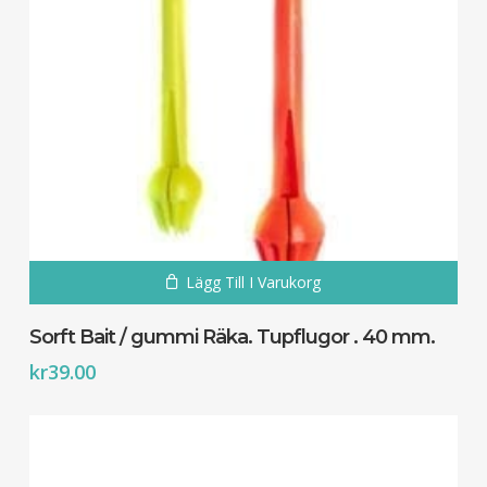
Lägg Till I Varukorg
Sorft Bait / gummi Räka. Tupflugor . 40 mm.
kr
39.00