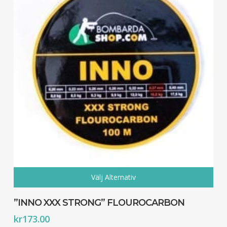
Välj Alternativ
Den
här
”INNO XXX STRONG” FLOUROCARBON
produkten
kr
173.00
har