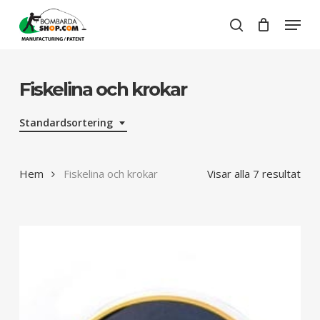
Skip
Menu
to
search
Close
Cart
main
Close
Cart
content
Menu
Fiskelina och krokar
Standardsortering
Hem
Fiskelina och krokar
Visar alla 7 resultat