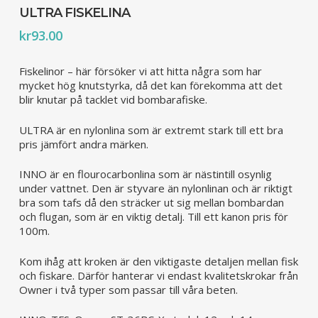
här
ULTRA FISKELINA
produkten
kr
93.00
har
flera
varianter.
Fiskelinor – här försöker vi att hitta några som har
De
mycket hög knutstyrka, då det kan förekomma att det
olika
blir knutar på tacklet vid bombarafiske.
alternativen
kan
ULTRA är en nylonlina som är extremt stark till ett bra
väljas
pris jämfört andra märken.
på
produktsidan
INNO är en flourocarbonlina som är nästintill osynlig
under vattnet. Den är styvare än nylonlinan och är riktigt
bra som tafs då den sträcker ut sig mellan bombardan
och flugan, som är en viktig detalj. Till ett kanon pris för
100m.
Kom ihåg att kroken är den viktigaste detaljen mellan fisk
och fiskare. Därför hanterar vi endast kvalitetskrokar från
Owner i två typer som passar till våra beten.