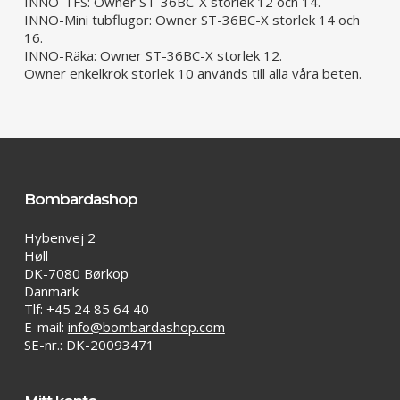
INNO-TFS: Owner ST-36BC-X storlek 12 och 14.
INNO-Mini tubflugor: Owner ST-36BC-X storlek 14 och
16.
INNO-Räka: Owner ST-36BC-X storlek 12.
Owner enkelkrok storlek 10 används till alla våra beten.
Bombardashop
Hybenvej 2
Høll
DK-7080 Børkop
Danmark
Tlf: +45 24 85 64 40
E-mail:
info@bombardashop.com
SE-nr.: DK-20093471