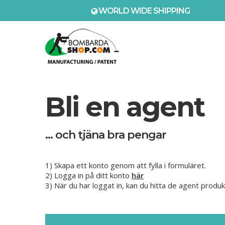
Skip
WORLD WIDE SHIPPING
to
main
content
Bli en agent
… och tjäna bra pengar
1) Skapa ett konto genom att fylla i formuläret.
2) Logga in på ditt konto
här
3) När du har loggat in, kan du hitta de agent produ
Hit enter to search or ESC to close