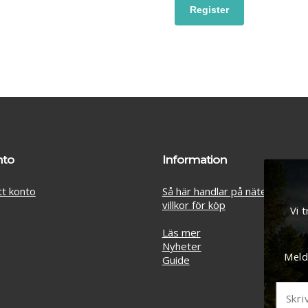
nto
Information
itt konto
Så här handlar på nätet Butik A
villkor för köp
Vi 
Läs mer
Nyheter
Meld
Guide
Delsumma: