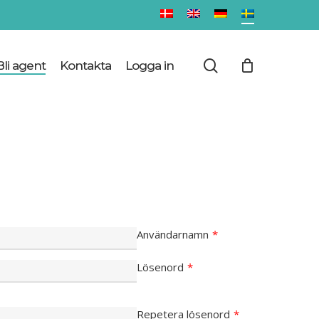
Close
Cart
search
Bli agent
Kontakta
Logga in
Användarnamn
*
Lösenord
*
Repetera lösenord
*