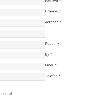
Fornavn
*
Go To Shop
Firmanavn
Adresse
*
Postnr
*
By
*
Email
*
Telefon
*
a email.