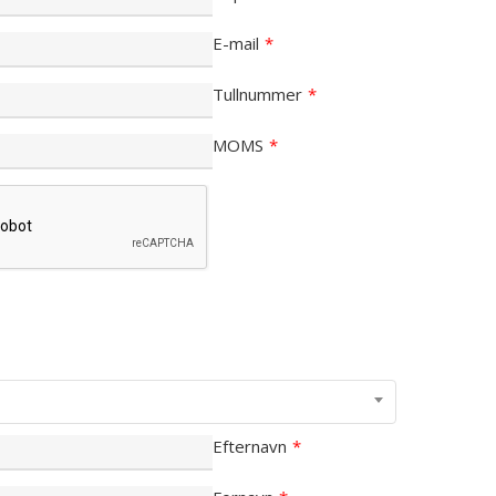
E-mail
*
Tullnummer
*
MOMS
*
Efternavn
*
Inga produkter i varukorgen.