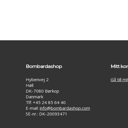
Bombardashop
Mitt ko
Hybenvej 2
Gå till m
Høll
DK-7080 Børkop
Danmark
Tlf: +45 24 85 64 40
E-mail:
info@bombardashop.com
SE-nr.: DK-20093471