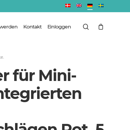
Close
Cart
search
 werden
Kontakt
Einloggen
e.
 für Mini-
ntegrierten
lägen Rot. 5