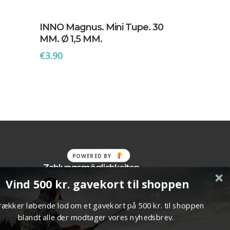
In Den Warenkorb
INNO Magnus. Mini Tupe. 30
MM. Ø 1,5 MM.
€
3.90
POWERED BY
Zahlungsmöglichkeiten
Vind 500 kr. gavekort til shoppen
fen
en
trækker løbende lod om et gavekort på 500 kr. til shoppen
blandt alle der modtager vores nyhedsbrev.