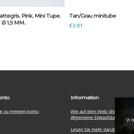
In Den Warenkorb
In Den Warenkorb
ttegris. Pink. Mini Tupe.
Tan/Grau minitube
 Ø 1,5 MM.
€
3.91
onto
Information
e zu meinem konto
Wie auf dem Web-Shop einkau
Allgemeine Einkaufsbedingung
Vi 
Lesen Sie mehr darüber