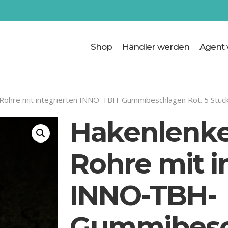
Cart
Shop
Händler werden
Agent
-Rohre mit integrierten INNO-TBH-Gummibeschlägen Rot. 5 Stück
Hakenlenker
Rohre mit i
INNO-TBH-
Gummibesch