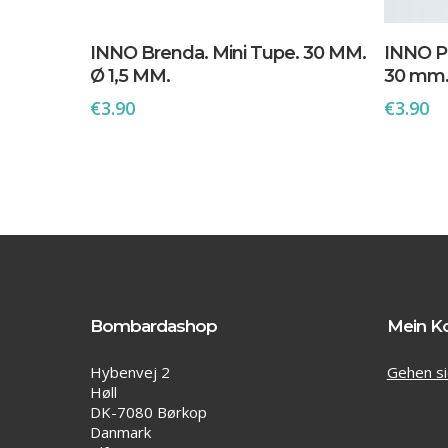
In Den Warenkorb
INNO Brenda. Mini Tupe. 30 MM.
INNO Pa
Ø 1,5 MM.
30 mm.
€
3.90
€
3.90
Bombardashop
Mein K
Hybenvej 2
Gehen si
Høll
DK-7080 Børkop
Danmark