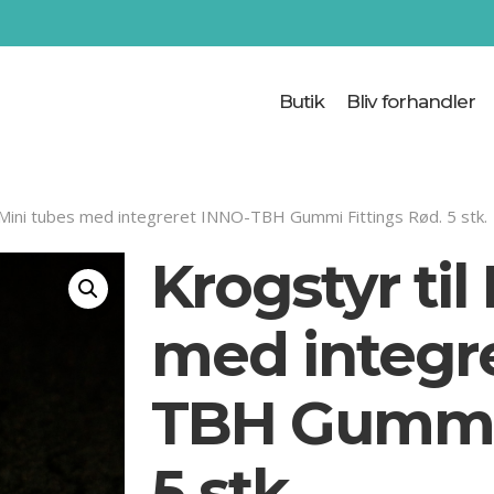
Cart
Butik
Bliv forhandler
l Mini tubes med integreret INNO-TBH Gummi Fittings Rød. 5 stk.
Krogstyr til
med integr
TBH Gummi 
5 stk.