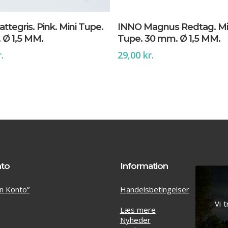
Tilføj Til Kurv
Tilføj Til Kurv
ttegris. Pink. Mini Tupe.
INNO Magnus Redtag. Mi
 Ø 1,5 MM.
Tupe. 30 mm. Ø 1,5 MM.
r.
29,00
kr.
nto
Information
in Konto”
Handelsbetingelser
Vi 
Læs mere
Nyheder