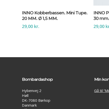
Tilføj Til Kurv
INNO Kobberbassen. Mini Tupe.
INNO Pa
20 MM. Ø 1,5 MM.
30 mm.
29,00
kr.
29,00
k
Bombardashop
Min ko
Hybenvej 2
Gå til “M
Høll
DK-7080 Børkop
Danmark