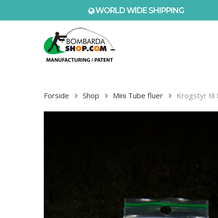
Skip
WORLD WIDE SHIPPING
to
main
content
Forside
Shop
Mini Tube fluer
Krogstyr ti