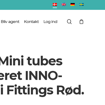
Close
Cart
search
Bliv agent
Kontakt
Log ind
 Mini tubes
eret INNO-
Fittings Rød.