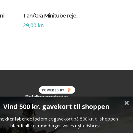
Tilføj Til Kurv
ni
Tan/Grå Minitube reje.
29,00
kr.
POWERED BY
Betalingsmetoder
Vind 500 kr. gavekort til shoppen
trækker løbende lod om et gavekort på 500 kr. til shoppen
blandt alle der modtager vores nyhedsbrev.