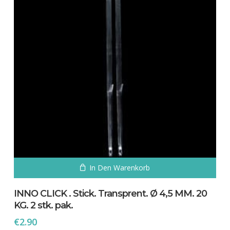
werden
In Den Warenkorb
INNO CLICK . Stick. Transprent. Ø 4,5 MM. 20
KG. 2 stk. pak.
€
2.90