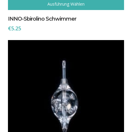
Ausführung Wählen
Dieses
Produkt
INNO-Sbirolino Schwimmer
weist
€
5.25
mehrere
Varianten
auf.
Die
Optionen
können
auf
der
Produktseite
gewählt
werden