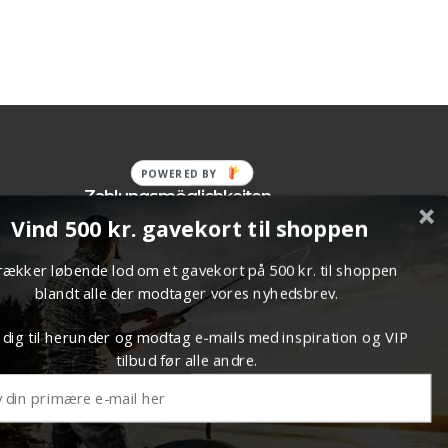
POWERED BY
Zahlungsmöglichkeiten
Vind 500 kr. gavekort til shoppen
fen
en
trækker løbende lod om et gavekort på 500 kr. til shoppen
blandt alle der modtager vores nyhedsbrev.
 dig til herunder og modtag e-mails med inspiration og VIP
tilbud før alle andre.
me:
€
0.00