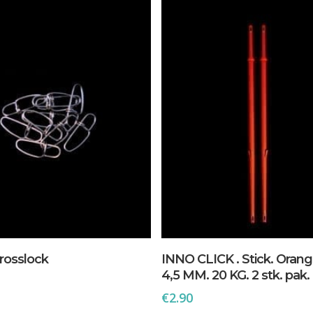
In Den Warenkorb
In Den Warenkorb
rosslock
INNO CLICK . Stick. Orang
4,5 MM. 20 KG. 2 stk. pak.
€
2.90