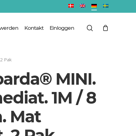
Close
Cart
search
 werden
Kontakt
Einloggen
 2 Pak
arda® MINI.
ediat. 1M / 8
. Mat
. 2 Pak