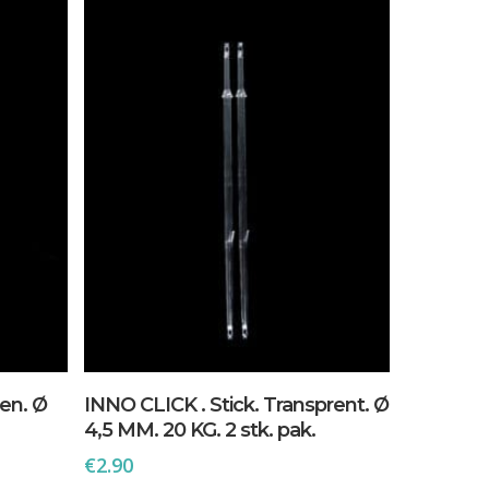
In Den Warenkorb
en. Ø
INNO CLICK . Stick. Transprent. Ø
4,5 MM. 20 KG. 2 stk. pak.
€
2.90