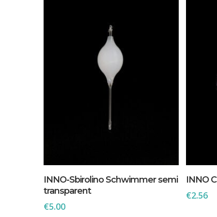
In Den Warenkorb
INNO-Sbirolino Schwimmer semi
INNO C
transparent
€
2.56
€
5.00