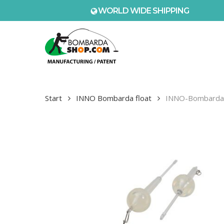
Skip
WORLD WIDE SHIPPING
to
main
content
Start
INNO Bombarda float
INNO-Bombarda® 