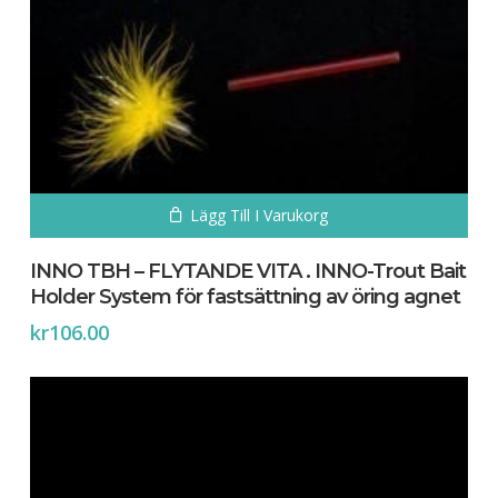
Inga produkter i varukorgen.
Go To Shop
Lägg Till I Varukorg
INNO TBH – FLYTANDE VITA . INNO-Trout Bait
Holder System för fastsättning av öring agnet
kr
106.00