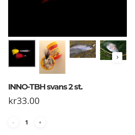
INNO-TBH svans 2 st.
kr
33.00