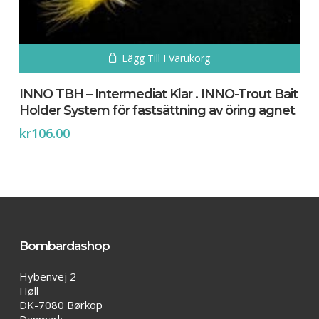
Lägg Till I Varukorg
INNO TBH – Intermediat Klar . INNO-Trout Bait
Holder System för fastsättning av öring agnet
kr
106.00
Bombardashop
Hybenvej 2
Høll
DK-7080 Børkop