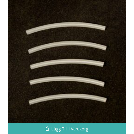
alternativen
kan
väljas
på
produktsidan
Lägg Till I Varukorg