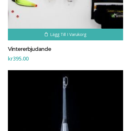
Lägg Till I Varukorg
Vintererbjudande
kr
395.00