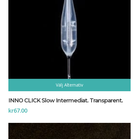
Inga produkter i varukorgen.
Go To Shop
Välj Alternativ
Den
här
INNO CLICK Slow Intermediat. Transparent.
produkten
kr
67.00
har
flera
varianter.
De
olika