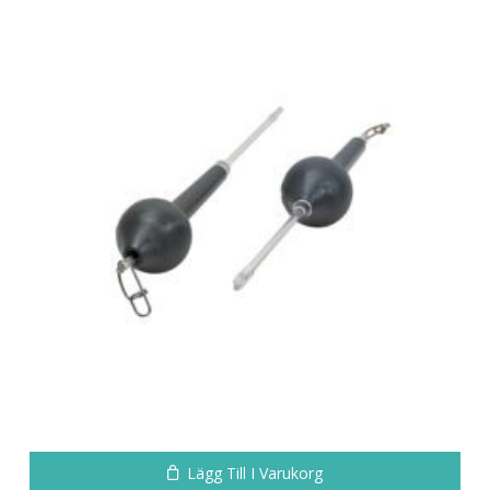
Inga produkter i varukorgen.
Go To Shop
Lägg Till I Varukorg