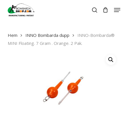
Skip
Menu
to
search
Close
Cart
main
Close
Cart
content
Menu
Hem
INNO Bombarda dupp
INNO-Bombarda®
MINI Floating. 7 Gram . Orange. 2 Pak.