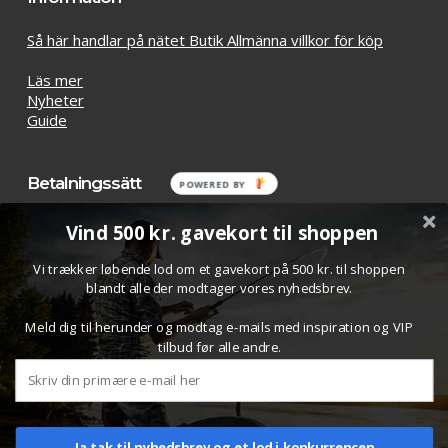
Så här handlar på nätet Butik Allmänna villkor för köp
Läs mer
Nyheter
Guide
Betalningssätt
POWERED BY
Vind 500 kr. gavekort til shoppen
Vi trækker løbende lod om et gavekort på 500 kr. til shoppen
blandt alle der modtager vores nyhedsbrev.
Meld dig til herunder og modtag e-mails med inspiration og VIP
tilbud før alle andre.
Delsumma:
kr
0.00
© 2026 Bombardashop.com. All Rights Reserved.
Visa Varukorg
Till Kassan
Design/setup:
Skysolution ApS
Ja tak til nyhedsbrev og et lod i konkurrencen