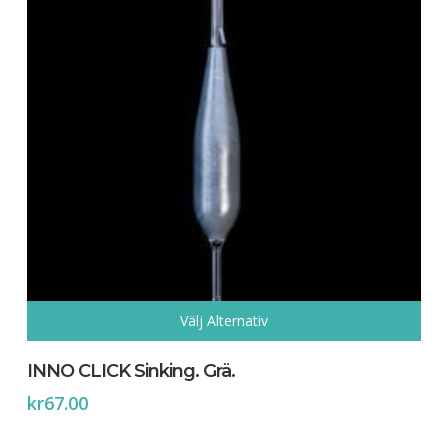
Välj Alternativ
Den
här
INNO CLICK Sinking. Grä.
produkten
kr
67.00
har
flera