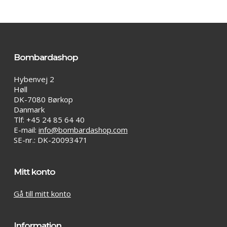
varianter.
De
olika
alternativen
kan
väljas
Bombardashop
på
produktsidan
Hybenvej 2
Høll
DK-7080 Børkop
Danmark
Tlf: +45 24 85 64 40
E-mail:
info@bombardashop.com
SE-nr.: DK-20093471
Mitt konto
Gå till mitt konto
Information