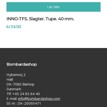
Läs Mer
INNO-TFS. Slagter. Tupe. 40 mm.
kr
34.00
Bombardashop
Hybenvej 2
Høll
DK-7080 Børkop
Danmark
Tlf: +45 24 85 64 40
E-mail:
info@bombardashop.com
SE-nr.: DK-20093471