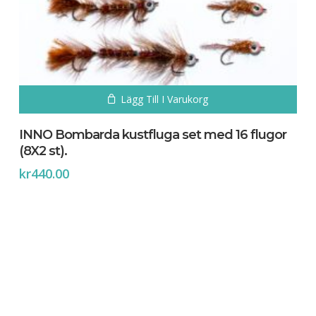
Inga produkter i varukorgen.
Go To Shop
Lägg Till I Varukorg
INNO Bombarda kustfluga set med 16 flugor
(8X2 st).
kr
440.00