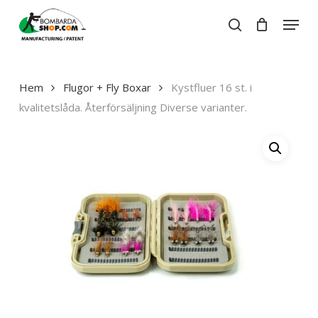
Skip
Menu
to
search
Close
Cart
main
Close
Cart
content
Menu
Hem
Flugor + Fly Boxar
Kystfluer 16 st. i
kvalitetslåda. Återförsäljning Diverse varianter.