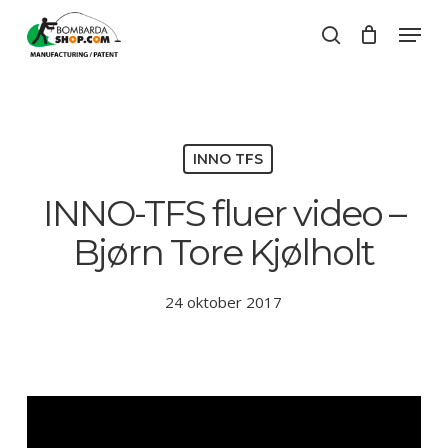
Skip
Menu
to
search
Close
Cart
main
Close
Cart
content
Menu
INNO TFS
INNO-TFS fluer video –
Bjørn Tore Kjølholt
24 oktober 2017