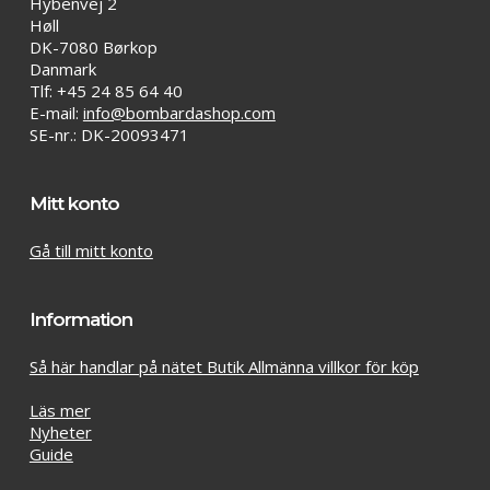
Hybenvej 2
Høll
DK-7080 Børkop
Danmark
Tlf: +45 24 85 64 40
E-mail:
info@bombardashop.com
SE-nr.: DK-20093471
Mitt konto
Gå till mitt konto
Information
Så här handlar på nätet Butik Allmänna villkor för köp
Läs mer
Nyheter
Guide