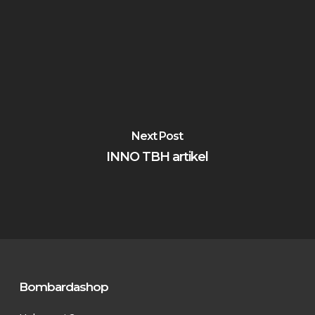
Inga produkter i varukorgen.
Go To Shop
Next Post
INNO TBH artikel
Bombardashop