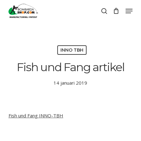
Skip
Menu
to
search
Close
Cart
main
Close
Cart
content
Menu
INNO TBH
Fish und Fang artikel
14 januari 2019
Fish und Fang INNO-TBH