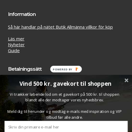
Information
Så här handlar på nätet Butik Allmänna villkor för köp
Läs mer
Nyheter
Guide
Betalningssätt
POWERED BY
Vind 500 kr. gavekort til shoppen
Vi trækker løbende lod om et gavekort på 500 kr. til shoppen
blandt alle der modtager vores nyhedsbrev.
Meld dig til herunder og modtag e-mails med inspiration og VIP
tilbud før alle andre.
Delsumma:
kr
0.00