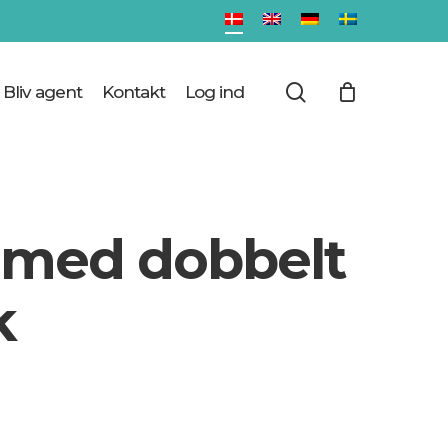
Close
Cart
search
Bliv agent
Kontakt
Log ind
l med dobbelt
k