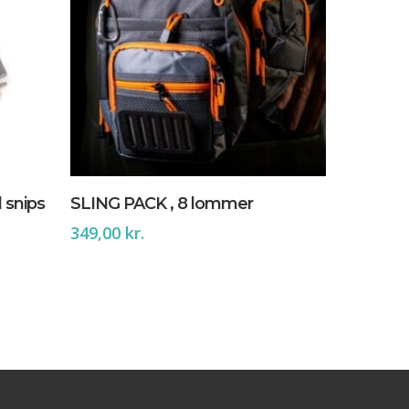
Tilføj Til Kurv
l snips
SLING PACK , 8 lommer
349,00
kr.