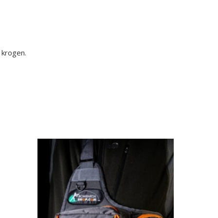
 krogen.
Ingen varer i kurven.
Go To Shop