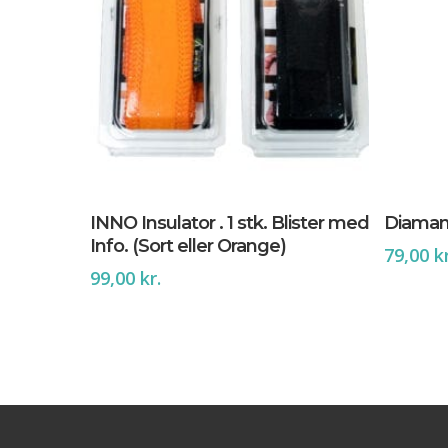
Dette
Vælg Muligheder
vare
INNO Insulator . 1 stk. Blister med
Diamant
har
Info. (Sort eller Orange)
79,00
k
flere
99,00
kr.
varianter.
Mulighederne
kan
vælges
på
varesiden