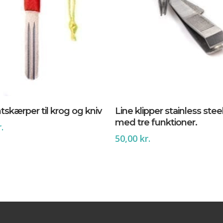
Tilføj Til Kurv
Tilføj Til Kurv
skærper til krog og kniv
Line klipper stainless stee
med tre funktioner.
r.
50,00
kr.