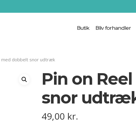
Cart
Butik
Bliv forhandler
l med dobbelt snor udtræk
Pin on Ree
snor udtræ
49,00
kr.