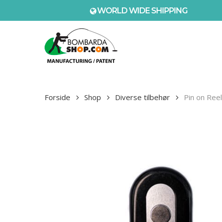
Skip
WORLD WIDE SHIPPING
to
main
content
Forside
Shop
Diverse tilbehør
Pin on Ree
Tryk Enter for at søge